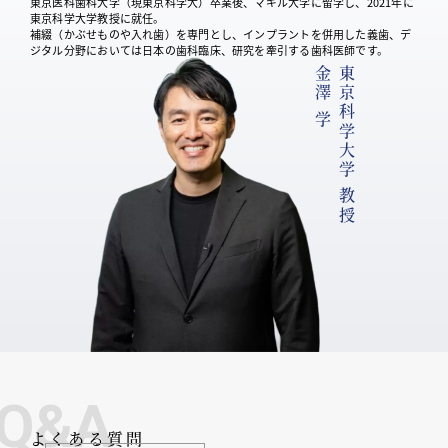
東京医科歯科大学（現東京科学大）卒業後、マギル大学に留学し、2021年に
東京科学大学教授に就任。
補綴（かぶせものや入れ歯）を専門とし、インプラントを併用した義歯、デ
ジタル分野においては日本の歯科臨床、研究を牽引する歯科医師です。
金澤 学
東京科学大学 教授
Q&A
よくある質問