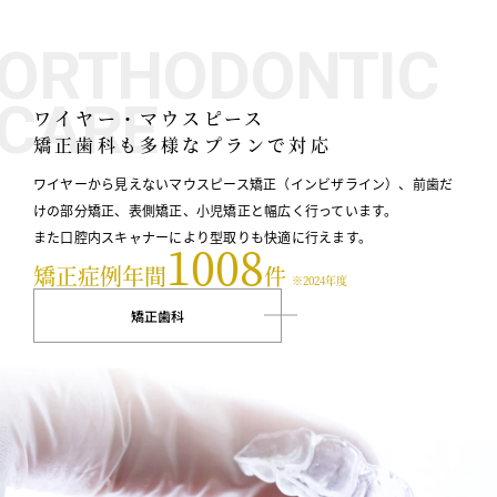
ORTHODONTIC
CARE
ワイヤー・マウスピース
矯正歯科も多様なプランで対応
ワイヤーから見えないマウスピース矯正（インビザライン）、前歯だ
けの部分矯正、表側矯正、小児矯正と幅広く行っています。
また口腔内スキャナーにより型取りも快適に行えます。
1008
矯正症例年間
件
※2024年度
矯正歯科