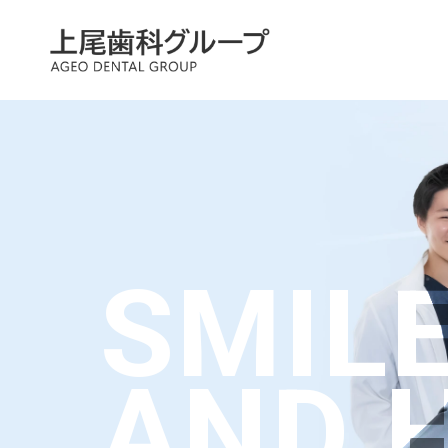
SMIL
AND 