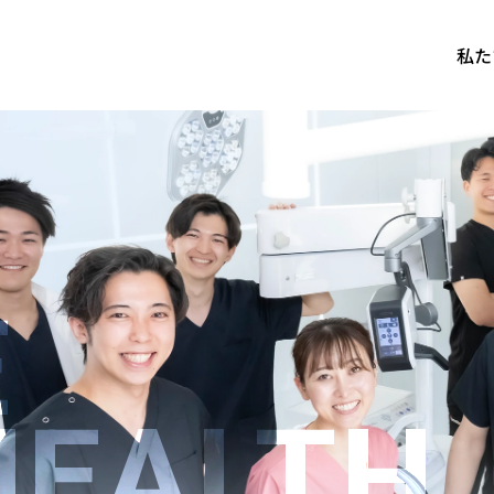
私た
E
HEALTH