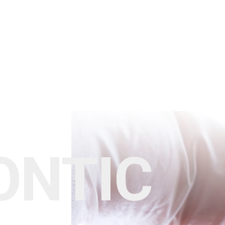
ONTIC
ス